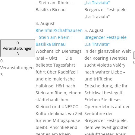
– Stein am Rhein –
„La Traviata“
Basilika Birnau
Bregenzer Festspiele
„La Traviata“
4. August
Rheinfall/Schaffhausen
5. August
– Stein am Rhein –
Bregenzer Festspiele
0
Basilika Birnau
„La Traviata“
Veranstaltungen
Wöchentlich Dienstags
In der glanzvollen Welt
3
(Mai – Okt) Die
der Roaring Twenties
0
beliebte Tagesfahrt
sucht Violetta Valéry
Veranstaltungen,
führt über Radolfzell
nach wahrer Liebe –
3
und die malerische
und trifft eine
Halbinsel Höri nach
Entscheidung, die ihr
Stein am Rhein, einem
Schicksal besiegelt.
städtebaulichen
Erleben Sie dieses
Kleinod und UNESCO-
Opernerlebnis auf der
Kulturdenkmal, wo Zeit
Seebühne der
für eine Mittagspause
Bregenzer Festspiele,
bleibt. Anschließend
dem weltweit größten
geht es am Rhein
Freilufttheater. Preis