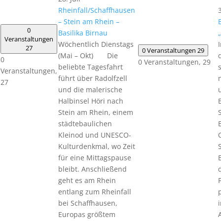
Rheinfall/Schaffhausen
3
– Stein am Rhein –
0
Basilika Birnau
Veranstaltungen
Wöchentlich Dienstags
27
0 Veranstaltungen
29
(Mai – Okt) Die
0
0 Veranstaltungen,
29
beliebte Tagesfahrt
Veranstaltungen,
führt über Radolfzell
27
und die malerische
Halbinsel Höri nach
Stein am Rhein, einem
städtebaulichen
Kleinod und UNESCO-
Kulturdenkmal, wo Zeit
für eine Mittagspause
bleibt. Anschließend
geht es am Rhein
entlang zum Rheinfall
bei Schaffhausen,
Europas größtem