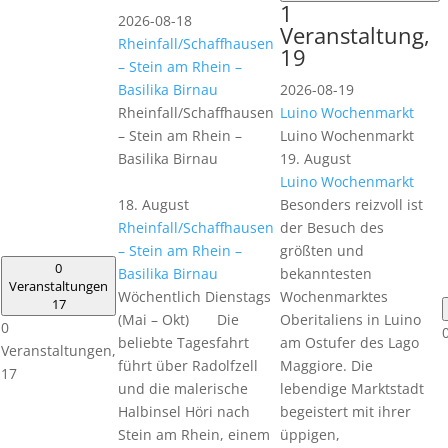
1
2026-08-18
Veranstaltung,
Rheinfall/Schaffhausen
19
– Stein am Rhein –
Basilika Birnau
2026-08-19
Rheinfall/Schaffhausen
Luino Wochenmarkt
– Stein am Rhein –
Luino Wochenmarkt
Basilika Birnau
19. August
Luino Wochenmarkt
18. August
Besonders reizvoll ist
Rheinfall/Schaffhausen
der Besuch des
– Stein am Rhein –
größten und
0
Basilika Birnau
bekanntesten
Veranstaltungen
Wöchentlich Dienstags
Wochenmarktes
17
(Mai – Okt) Die
Oberitaliens in Luino
0
beliebte Tagesfahrt
am Ostufer des Lago
Veranstaltungen,
führt über Radolfzell
Maggiore. Die
17
und die malerische
lebendige Marktstadt
Halbinsel Höri nach
begeistert mit ihrer
Stein am Rhein, einem
üppigen,