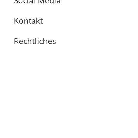
Social Media
Kontakt
Rechtliches
📍
Krumbach 15
88069 Tettnang
☎️ 07542/7215
✉️ info@funk-touristik.de
Kontakt
Impressum
Datenschutz
Barrierefreiheitserklärung