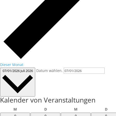
Dieser Monat
Datum wählen.
07/01/2026
Juli 2026
Kalender von Veranstaltungen
Montag
Dienstag
Mittwoch
Donn
M
D
M
D
0
0
0
0