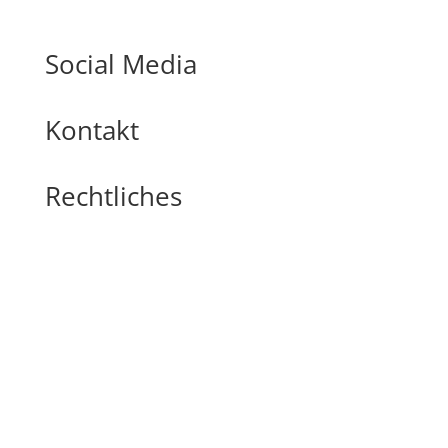
Social Media
Kontakt
Rechtliches
📍
Krumbach 15
88069 Tettnang
☎️ 07542/7215
✉️ info@funk-touristik.de
Kontakt