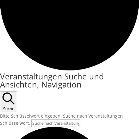
Veranstaltungen
Veranstaltungen Suche und
Ansichten, Navigation
für
6
Juni
Suche
2026
Bitte Schlüsselwort eingeben. Suche nach Veranstaltungen
Schlüsselwort.